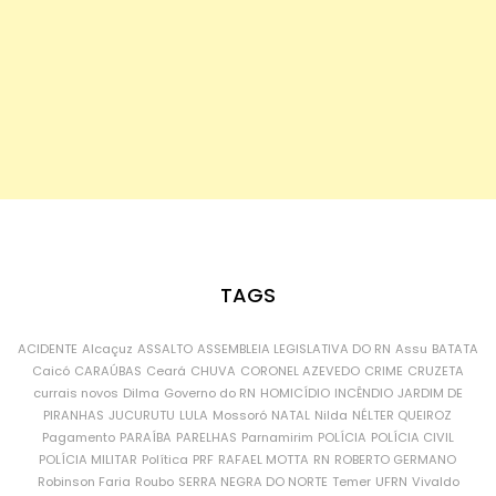
TAGS
ACIDENTE
Alcaçuz
ASSALTO
ASSEMBLEIA LEGISLATIVA DO RN
Assu
BATATA
Caicó
CARAÚBAS
Ceará
CHUVA
CORONEL AZEVEDO
CRIME
CRUZETA
currais novos
Dilma
Governo do RN
HOMICÍDIO
INCÊNDIO
JARDIM DE
PIRANHAS
JUCURUTU
LULA
Mossoró
NATAL
Nilda
NÉLTER QUEIROZ
Pagamento
PARAÍBA
PARELHAS
Parnamirim
POLÍCIA
POLÍCIA CIVIL
POLÍCIA MILITAR
Política
PRF
RAFAEL MOTTA
RN
ROBERTO GERMANO
Robinson Faria
Roubo
SERRA NEGRA DO NORTE
Temer
UFRN
Vivaldo