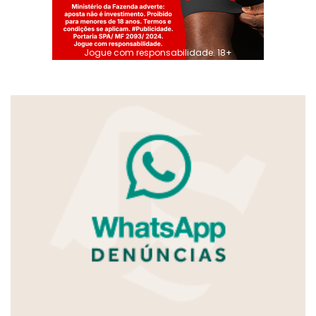
Jogue com responsabilidade. 18+