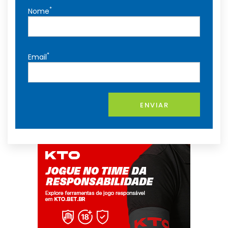
*
Nome
*
Email
ENVIAR