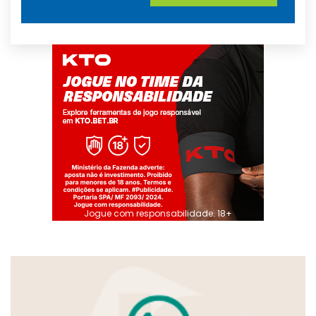
Jogue com responsabilidade. 18+