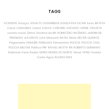
TAGS
ACIDENTE
Alcaçuz
ASSALTO
ASSEMBLEIA LEGISLATIVA DO RN
Assu
BATATA
Caicó
CARAÚBAS
Ceará
CHUVA
CORONEL AZEVEDO
CRIME
CRUZETA
currais novos
Dilma
Governo do RN
HOMICÍDIO
INCÊNDIO
JARDIM DE
PIRANHAS
JUCURUTU
LULA
Mossoró
NATAL
Nilda
NÉLTER QUEIROZ
Pagamento
PARAÍBA
PARELHAS
Parnamirim
POLÍCIA
POLÍCIA CIVIL
POLÍCIA MILITAR
Política
PRF
RAFAEL MOTTA
RN
ROBERTO GERMANO
Robinson Faria
Roubo
SERRA NEGRA DO NORTE
Temer
UFRN
Vivaldo
Costa
Água
ÁLVARO DIAS