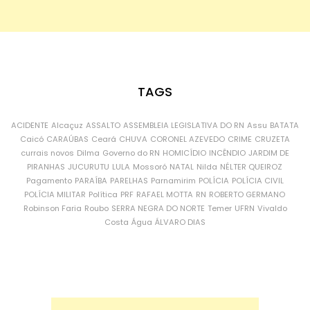
TAGS
ACIDENTE
Alcaçuz
ASSALTO
ASSEMBLEIA LEGISLATIVA DO RN
Assu
BATATA
Caicó
CARAÚBAS
Ceará
CHUVA
CORONEL AZEVEDO
CRIME
CRUZETA
currais novos
Dilma
Governo do RN
HOMICÍDIO
INCÊNDIO
JARDIM DE
PIRANHAS
JUCURUTU
LULA
Mossoró
NATAL
Nilda
NÉLTER QUEIROZ
Pagamento
PARAÍBA
PARELHAS
Parnamirim
POLÍCIA
POLÍCIA CIVIL
POLÍCIA MILITAR
Política
PRF
RAFAEL MOTTA
RN
ROBERTO GERMANO
Robinson Faria
Roubo
SERRA NEGRA DO NORTE
Temer
UFRN
Vivaldo
Costa
Água
ÁLVARO DIAS