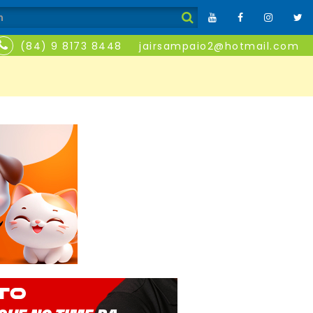
(84) 9 8173 8448
jairsampaio2@hotmail.com