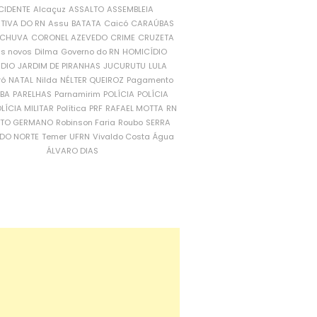
CIDENTE
Alcaçuz
ASSALTO
ASSEMBLEIA
ATIVA DO RN
Assu
BATATA
Caicó
CARAÚBAS
CHUVA
CORONEL AZEVEDO
CRIME
CRUZETA
is novos
Dilma
Governo do RN
HOMICÍDIO
NDIO
JARDIM DE PIRANHAS
JUCURUTU
LULA
ró
NATAL
Nilda
NÉLTER QUEIROZ
Pagamento
ÍBA
PARELHAS
Parnamirim
POLÍCIA
POLÍCIA
LÍCIA MILITAR
Política
PRF
RAFAEL MOTTA
RN
RTO GERMANO
Robinson Faria
Roubo
SERRA
DO NORTE
Temer
UFRN
Vivaldo Costa
Água
ÁLVARO DIAS