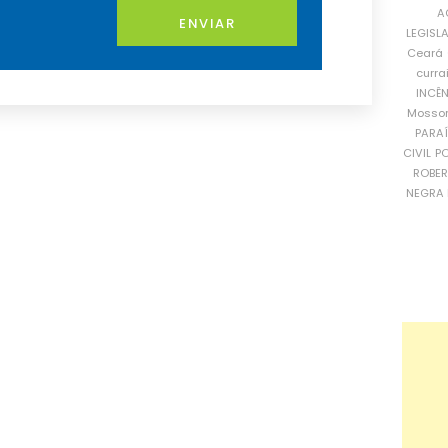
A
ENVIAR
LEGISL
Ceará
curra
INCÊ
Mosso
PARA
CIVIL
PO
ROBE
NEGRA 