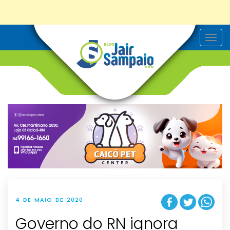
T
o
g
g
l
e
n
a
v
i
g
a
t
i
o
n
4 DE MAIO DE 2020
Governo do RN ignora