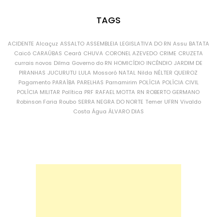
TAGS
ACIDENTE
Alcaçuz
ASSALTO
ASSEMBLEIA LEGISLATIVA DO RN
Assu
BATATA
Caicó
CARAÚBAS
Ceará
CHUVA
CORONEL AZEVEDO
CRIME
CRUZETA
currais novos
Dilma
Governo do RN
HOMICÍDIO
INCÊNDIO
JARDIM DE
PIRANHAS
JUCURUTU
LULA
Mossoró
NATAL
Nilda
NÉLTER QUEIROZ
Pagamento
PARAÍBA
PARELHAS
Parnamirim
POLÍCIA
POLÍCIA CIVIL
POLÍCIA MILITAR
Política
PRF
RAFAEL MOTTA
RN
ROBERTO GERMANO
Robinson Faria
Roubo
SERRA NEGRA DO NORTE
Temer
UFRN
Vivaldo
Costa
Água
ÁLVARO DIAS