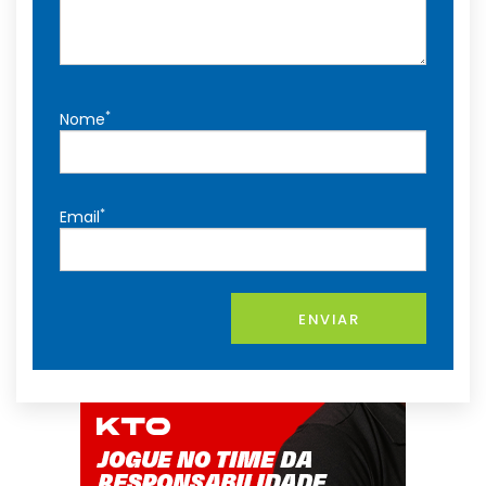
*
Nome
*
Email
ENVIAR