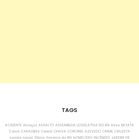
TAGS
ACIDENTE
Alcaçuz
ASSALTO
ASSEMBLEIA LEGISLATIVA DO RN
Assu
BATATA
Caicó
CARAÚBAS
Ceará
CHUVA
CORONEL AZEVEDO
CRIME
CRUZETA
currais novos
Dilma
Governo do RN
HOMICÍDIO
INCÊNDIO
JARDIM DE