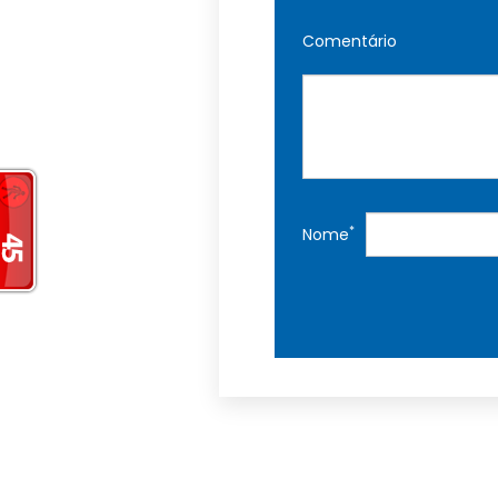
Comentário
*
Nome