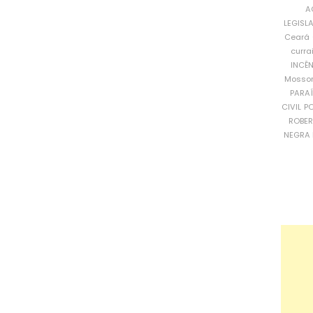
A
LEGISL
Ceará
curra
INCÊ
Mosso
PARA
CIVIL
PO
ROBE
NEGRA 