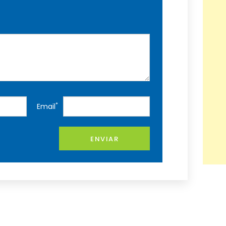
*
Email
ENVIAR