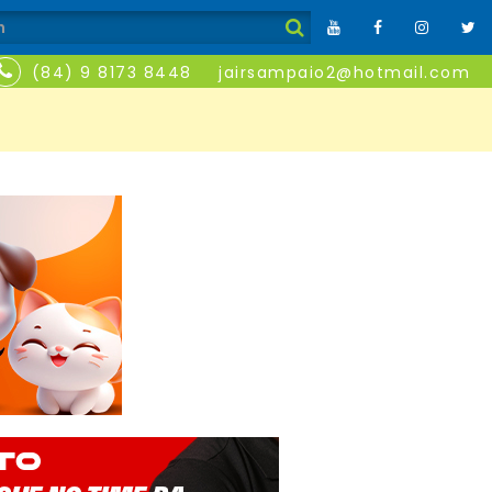
(84) 9 8173 8448
jairsampaio2@hotmail.com