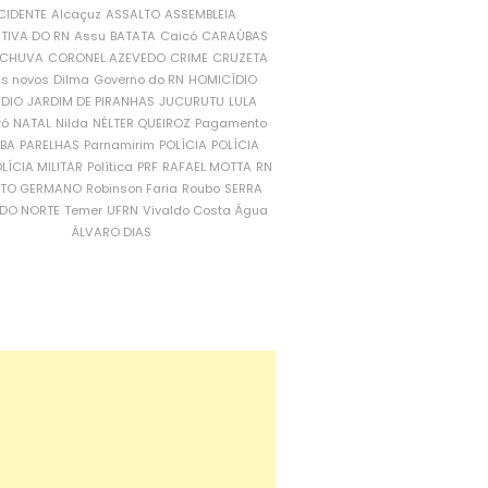
CIDENTE
Alcaçuz
ASSALTO
ASSEMBLEIA
ATIVA DO RN
Assu
BATATA
Caicó
CARAÚBAS
CHUVA
CORONEL AZEVEDO
CRIME
CRUZETA
is novos
Dilma
Governo do RN
HOMICÍDIO
NDIO
JARDIM DE PIRANHAS
JUCURUTU
LULA
ró
NATAL
Nilda
NÉLTER QUEIROZ
Pagamento
ÍBA
PARELHAS
Parnamirim
POLÍCIA
POLÍCIA
LÍCIA MILITAR
Política
PRF
RAFAEL MOTTA
RN
RTO GERMANO
Robinson Faria
Roubo
SERRA
DO NORTE
Temer
UFRN
Vivaldo Costa
Água
ÁLVARO DIAS