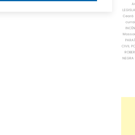
A
LEGISL
Ceará
curra
INCÊ
Mosso
PARA
CIVIL
PO
ROBE
NEGRA 