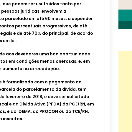
, que podem ser usufruídos tanto por
 pessoas jurídicas, envolvem a
to parcelado em até 60 meses, a depender
scontos percentuais progressivos, de até
egais e de até 70% do principal, de acordo
 em lei.
ede aos devedores uma boa oportunidade
itos em condições menos onerosas, e, em
um aumento na arrecadação.
e é formalizada com o pagamento da
 parcela do parcelamento da dívida, tem
e fevereiro de 2018, e deve ser solicitada
scal e da Dívida Ativa (PFDA) da PGE/RN, em
tos, e do IDEMA, do PROCON ou do TCE/RN,
 inscritos.