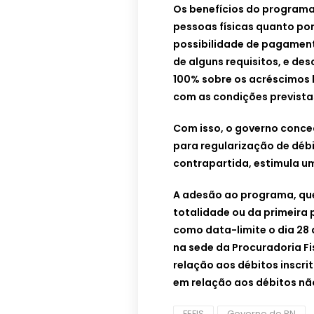
Os benefícios do programa
pessoas físicas quanto por
possibilidade de pagamen
de alguns requisitos, e de
100% sobre os acréscimos l
com as condições previstas
Com isso, o governo conc
para regularização de déb
contrapartida, estimula 
A adesão ao programa, qu
totalidade ou da primeira
como data-limite o dia 28 d
na sede da Procuradoria Fi
relação aos débitos inscri
em relação aos débitos não
FEFIS
Governo do RN