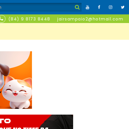
(84) 9 8173 8448
jairsampaio2@hotmail.com