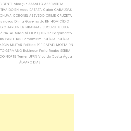
CIDENTE
Alcaçuz
ASSALTO
ASSEMBLEIA
ATIVA DO RN
Assu
BATATA
Caicó
CARAÚBAS
CHUVA
CORONEL AZEVEDO
CRIME
CRUZETA
is novos
Dilma
Governo do RN
HOMICÍDIO
NDIO
JARDIM DE PIRANHAS
JUCURUTU
LULA
ró
NATAL
Nilda
NÉLTER QUEIROZ
Pagamento
ÍBA
PARELHAS
Parnamirim
POLÍCIA
POLÍCIA
LÍCIA MILITAR
Política
PRF
RAFAEL MOTTA
RN
RTO GERMANO
Robinson Faria
Roubo
SERRA
DO NORTE
Temer
UFRN
Vivaldo Costa
Água
ÁLVARO DIAS