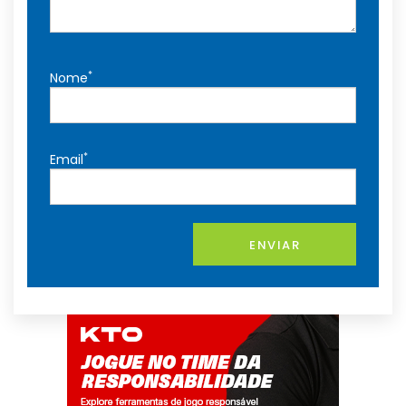
*
Nome
*
Email
ENVIAR