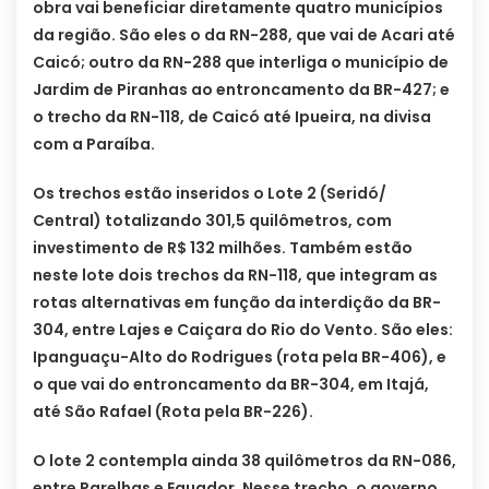
obra vai beneficiar diretamente quatro municípios
da região. São eles o da RN-288, que vai de Acari até
Caicó; outro da RN-288 que interliga o município de
Jardim de Piranhas ao entroncamento da BR-427; e
o trecho da RN-118, de Caicó até Ipueira, na divisa
com a Paraíba.
Os trechos estão inseridos o Lote 2 (Seridó/
Central) totalizando 301,5 quilômetros, com
investimento de R$ 132 milhões. Também estão
neste lote dois trechos da RN-118, que integram as
rotas alternativas em função da interdição da BR-
304, entre Lajes e Caiçara do Rio do Vento. São eles:
Ipanguaçu-Alto do Rodrigues (rota pela BR-406), e
o que vai do entroncamento da BR-304, em Itajá,
até São Rafael (Rota pela BR-226).
O lote 2 contempla ainda 38 quilômetros da RN-086,
entre Parelhas e Equador. Nesse trecho, o governo