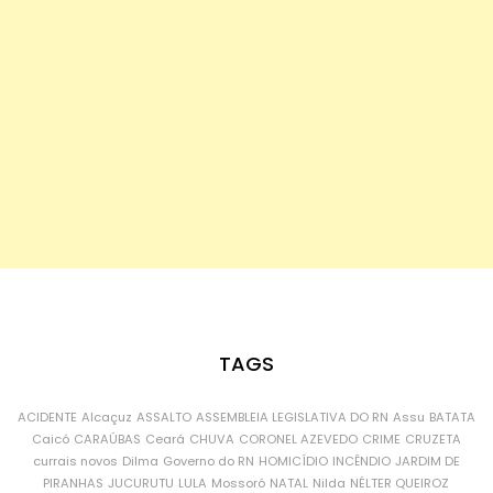
TAGS
ACIDENTE
Alcaçuz
ASSALTO
ASSEMBLEIA LEGISLATIVA DO RN
Assu
BATATA
Caicó
CARAÚBAS
Ceará
CHUVA
CORONEL AZEVEDO
CRIME
CRUZETA
currais novos
Dilma
Governo do RN
HOMICÍDIO
INCÊNDIO
JARDIM DE
PIRANHAS
JUCURUTU
LULA
Mossoró
NATAL
Nilda
NÉLTER QUEIROZ