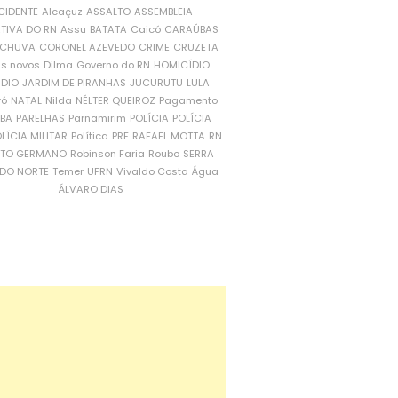
CIDENTE
Alcaçuz
ASSALTO
ASSEMBLEIA
ATIVA DO RN
Assu
BATATA
Caicó
CARAÚBAS
CHUVA
CORONEL AZEVEDO
CRIME
CRUZETA
is novos
Dilma
Governo do RN
HOMICÍDIO
NDIO
JARDIM DE PIRANHAS
JUCURUTU
LULA
ró
NATAL
Nilda
NÉLTER QUEIROZ
Pagamento
ÍBA
PARELHAS
Parnamirim
POLÍCIA
POLÍCIA
LÍCIA MILITAR
Política
PRF
RAFAEL MOTTA
RN
RTO GERMANO
Robinson Faria
Roubo
SERRA
DO NORTE
Temer
UFRN
Vivaldo Costa
Água
ÁLVARO DIAS