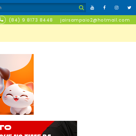
(84) 9 8173 8448
jairsampaio2@hotmail.com