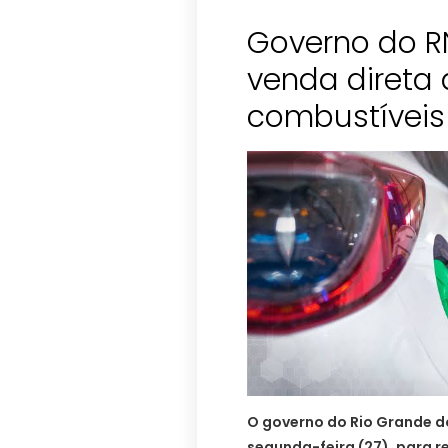
Governo do R
venda direta 
combustíveis
O governo do Rio Grande do
segunda-feira (27), para r