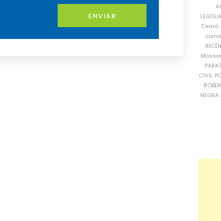
A
ENVIAR
LEGISL
Ceará
curra
INCÊ
Mosso
PARA
CIVIL
PO
ROBE
NEGRA 