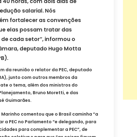
 40 horas, com dois dias de
edução salarial. Nós
m fortalecer as convenções
que elas possam tratar das
 de cada setor”, informou o
Câmara, deputado Hugo Motta
B).
m da reunião o relator da PEC, deputado
BA), junto com outros membros da
ate o tema, além dos ministros do
 Planejamento, Bruno Moretti, e das
osé Guimarães.
z Marinho comentou que o Brasil caminha “a
ar a PEC no Parlamento “e delegando, para
ificidades para complementar a PEC”, de