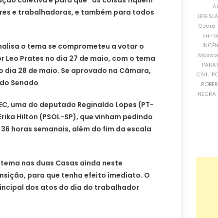
ação coletiva e para que “as coisas fiquem
A
res e trabalhadoras, e também para todos
LEGISL
Ceará
curra
INCÊ
nalisa o tema se comprometeu a votar o
Mosso
r Leo Prates no dia 27 de maio, com o tema
PARA
no dia 28 de maio. Se aprovado na Câmara,
CIVIL
PO
 do Senado
ROBE
NEGRA 
EC, uma do deputado Reginaldo Lopes (PT-
rika Hilton (PSOL-SP), que vinham pedindo
 36 horas semanais, além do fim da escala
 tema nas duas Casas ainda neste
nsição, para que tenha efeito imediato. O
rincipal dos atos do dia do trabalhador