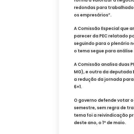
forma a valorizar a negoci
redondas para trabalhado
os empresários”.
A Comissão Especial que a
parecer da PEC relatado po
seguindo para o plenário 
o tema segue para análise
A Comissão analisa duas P
MG), e outra da deputada E
a redução da jornada para
6×1.
O governo defende votar o
semestre, sem regra de tra
tema foi a reivindicação p
deste ano, o 1º de maio.