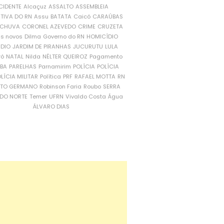
CIDENTE
Alcaçuz
ASSALTO
ASSEMBLEIA
ATIVA DO RN
Assu
BATATA
Caicó
CARAÚBAS
CHUVA
CORONEL AZEVEDO
CRIME
CRUZETA
is novos
Dilma
Governo do RN
HOMICÍDIO
NDIO
JARDIM DE PIRANHAS
JUCURUTU
LULA
ró
NATAL
Nilda
NÉLTER QUEIROZ
Pagamento
ÍBA
PARELHAS
Parnamirim
POLÍCIA
POLÍCIA
LÍCIA MILITAR
Política
PRF
RAFAEL MOTTA
RN
RTO GERMANO
Robinson Faria
Roubo
SERRA
DO NORTE
Temer
UFRN
Vivaldo Costa
Água
ÁLVARO DIAS