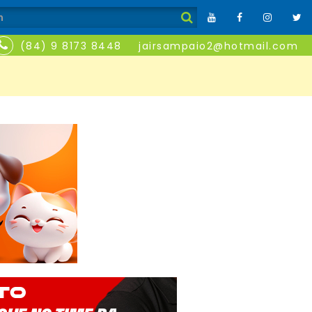
(84) 9 8173 8448
jairsampaio2@hotmail.com