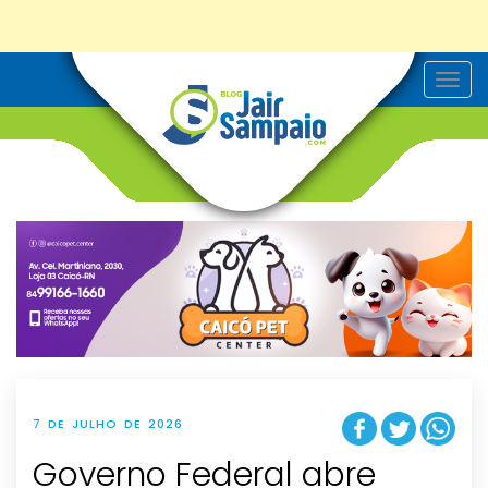
T
o
g
g
l
e
n
a
v
i
g
a
t
i
o
n
7 DE JULHO DE 2026
Governo Federal abre