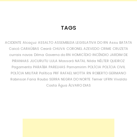
TAGS
ACIDENTE
Alcaçuz
ASSALTO
ASSEMBLEIA LEGISLATIVA DO RN
Assu
BATATA
Caicó
CARAÚBAS
Ceará
CHUVA
CORONEL AZEVEDO
CRIME
CRUZETA
currais novos
Dilma
Governo do RN
HOMICÍDIO
INCÊNDIO
JARDIM DE
PIRANHAS
JUCURUTU
LULA
Mossoró
NATAL
Nilda
NÉLTER QUEIROZ
Pagamento
PARAÍBA
PARELHAS
Parnamirim
POLÍCIA
POLÍCIA CIVIL
POLÍCIA MILITAR
Política
PRF
RAFAEL MOTTA
RN
ROBERTO GERMANO
Robinson Faria
Roubo
SERRA NEGRA DO NORTE
Temer
UFRN
Vivaldo
Costa
Água
ÁLVARO DIAS