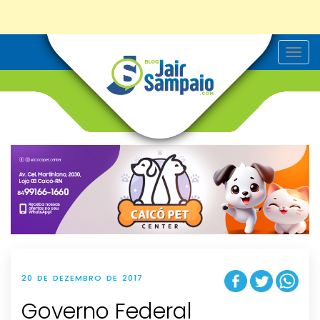
T
o
g
g
l
e
n
a
v
i
g
a
t
i
o
n
20 DE DEZEMBRO DE 2017
Governo Federal