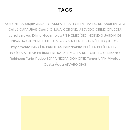
TAGS
ACIDENTE
Alcaçuz
ASSALTO
ASSEMBLEIA LEGISLATIVA DO RN
Assu
BATATA
Caicó
CARAÚBAS
Ceará
CHUVA
CORONEL AZEVEDO
CRIME
CRUZETA
currais novos
Dilma
Governo do RN
HOMICÍDIO
INCÊNDIO
JARDIM DE
PIRANHAS
JUCURUTU
LULA
Mossoró
NATAL
Nilda
NÉLTER QUEIROZ
Pagamento
PARAÍBA
PARELHAS
Parnamirim
POLÍCIA
POLÍCIA CIVIL
POLÍCIA MILITAR
Política
PRF
RAFAEL MOTTA
RN
ROBERTO GERMANO
Robinson Faria
Roubo
SERRA NEGRA DO NORTE
Temer
UFRN
Vivaldo
Costa
Água
ÁLVARO DIAS