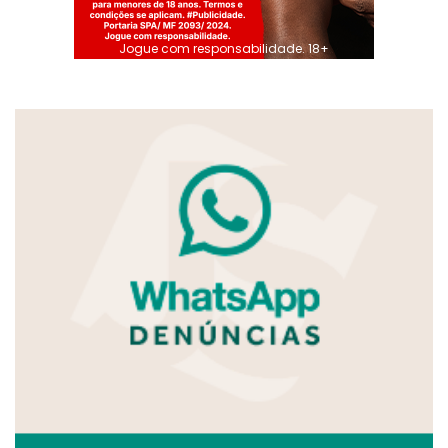
Jogue com responsabilidade. 18+