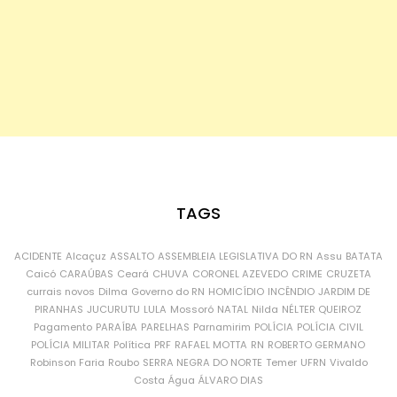
TAGS
ACIDENTE
Alcaçuz
ASSALTO
ASSEMBLEIA LEGISLATIVA DO RN
Assu
BATATA
Caicó
CARAÚBAS
Ceará
CHUVA
CORONEL AZEVEDO
CRIME
CRUZETA
currais novos
Dilma
Governo do RN
HOMICÍDIO
INCÊNDIO
JARDIM DE
PIRANHAS
JUCURUTU
LULA
Mossoró
NATAL
Nilda
NÉLTER QUEIROZ
Pagamento
PARAÍBA
PARELHAS
Parnamirim
POLÍCIA
POLÍCIA CIVIL
POLÍCIA MILITAR
Política
PRF
RAFAEL MOTTA
RN
ROBERTO GERMANO
Robinson Faria
Roubo
SERRA NEGRA DO NORTE
Temer
UFRN
Vivaldo
Costa
Água
ÁLVARO DIAS