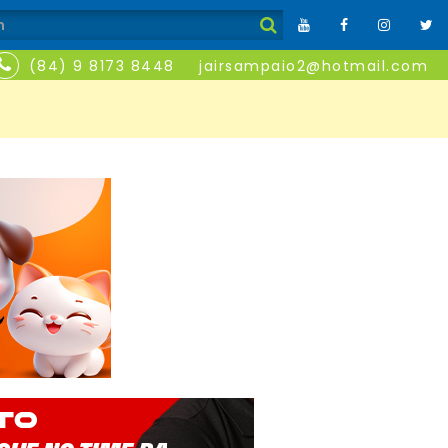
(84) 9 8173 8448
jairsampaio2@hotmail.com