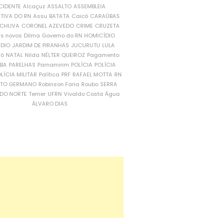
CIDENTE
Alcaçuz
ASSALTO
ASSEMBLEIA
ATIVA DO RN
Assu
BATATA
Caicó
CARAÚBAS
CHUVA
CORONEL AZEVEDO
CRIME
CRUZETA
is novos
Dilma
Governo do RN
HOMICÍDIO
NDIO
JARDIM DE PIRANHAS
JUCURUTU
LULA
ró
NATAL
Nilda
NÉLTER QUEIROZ
Pagamento
ÍBA
PARELHAS
Parnamirim
POLÍCIA
POLÍCIA
LÍCIA MILITAR
Política
PRF
RAFAEL MOTTA
RN
RTO GERMANO
Robinson Faria
Roubo
SERRA
DO NORTE
Temer
UFRN
Vivaldo Costa
Água
ÁLVARO DIAS