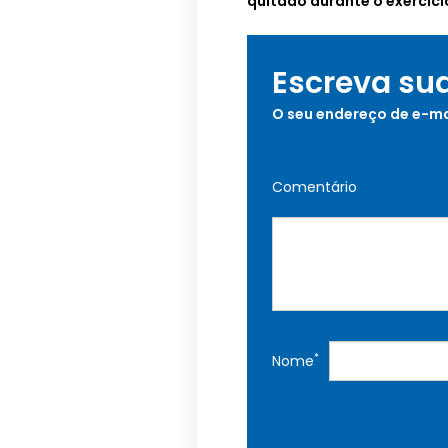
quitado durante o exercíci
Escreva su
O seu endereço de e-ma
Comentário
*
Nome