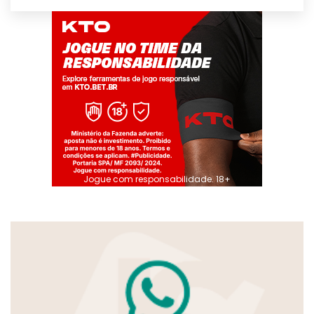
Jogue com responsabilidade. 18+