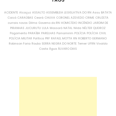
ACIDENTE
Alcaçuz
ASSALTO
ASSEMBLEIA LEGISLATIVA DO RN
Assu
BATATA
Caicó
CARAÚBAS
Ceará
CHUVA
CORONEL AZEVEDO
CRIME
CRUZETA
currais novos
Dilma
Governo do RN
HOMICÍDIO
INCÊNDIO
JARDIM DE
PIRANHAS
JUCURUTU
LULA
Mossoró
NATAL
Nilda
NÉLTER QUEIROZ
Pagamento
PARAÍBA
PARELHAS
Parnamirim
POLÍCIA
POLÍCIA CIVIL
POLÍCIA MILITAR
Política
PRF
RAFAEL MOTTA
RN
ROBERTO GERMANO
Robinson Faria
Roubo
SERRA NEGRA DO NORTE
Temer
UFRN
Vivaldo
Costa
Água
ÁLVARO DIAS