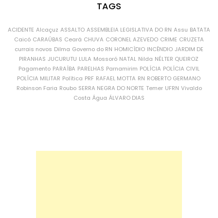
TAGS
ACIDENTE
Alcaçuz
ASSALTO
ASSEMBLEIA LEGISLATIVA DO RN
Assu
BATATA
Caicó
CARAÚBAS
Ceará
CHUVA
CORONEL AZEVEDO
CRIME
CRUZETA
currais novos
Dilma
Governo do RN
HOMICÍDIO
INCÊNDIO
JARDIM DE
PIRANHAS
JUCURUTU
LULA
Mossoró
NATAL
Nilda
NÉLTER QUEIROZ
Pagamento
PARAÍBA
PARELHAS
Parnamirim
POLÍCIA
POLÍCIA CIVIL
POLÍCIA MILITAR
Política
PRF
RAFAEL MOTTA
RN
ROBERTO GERMANO
Robinson Faria
Roubo
SERRA NEGRA DO NORTE
Temer
UFRN
Vivaldo
Costa
Água
ÁLVARO DIAS