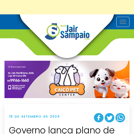
T
o
g
g
l
e
n
a
v
i
g
a
t
i
o
n
19 DE SETEMBRO DE 2024
Governo lança plano de