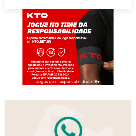
Jogue com responsabilidade. 18+