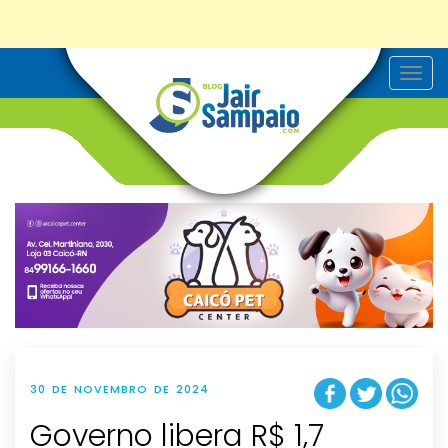
T
o
g
g
l
e
n
a
v
i
g
a
t
i
o
n
30 DE NOVEMBRO DE 2024
Governo libera R$ 1,7