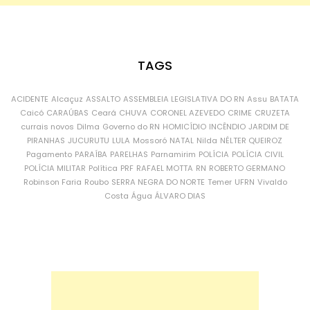
TAGS
ACIDENTE
Alcaçuz
ASSALTO
ASSEMBLEIA LEGISLATIVA DO RN
Assu
BATATA
Caicó
CARAÚBAS
Ceará
CHUVA
CORONEL AZEVEDO
CRIME
CRUZETA
currais novos
Dilma
Governo do RN
HOMICÍDIO
INCÊNDIO
JARDIM DE
PIRANHAS
JUCURUTU
LULA
Mossoró
NATAL
Nilda
NÉLTER QUEIROZ
Pagamento
PARAÍBA
PARELHAS
Parnamirim
POLÍCIA
POLÍCIA CIVIL
POLÍCIA MILITAR
Política
PRF
RAFAEL MOTTA
RN
ROBERTO GERMANO
Robinson Faria
Roubo
SERRA NEGRA DO NORTE
Temer
UFRN
Vivaldo
Costa
Água
ÁLVARO DIAS