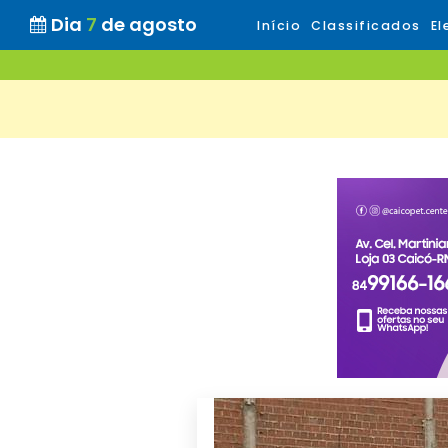
Dia
7
de agosto
Início
Classificados
El