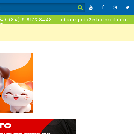
(84) 9 8173 8448
jairsampaio2@hotmail.com