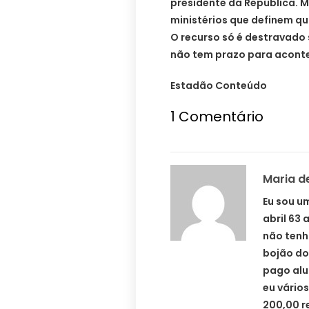
presidente da República. 
ministérios que definem qu
O recurso só é destravado s
não tem prazo para aconte
Estadão Conteúdo
1
Comentário
Maria d
Eu sou u
abril 63
não tenh
bojão do
pago alu
eu vário
200,00 re