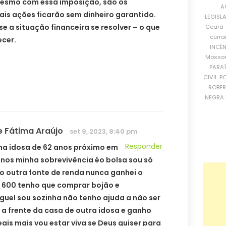
Mesmo com essa imposição, são os
A
ais ações ficarão sem dinheiro garantido.
LEGISL
e a situação financeira se resolver – o que
Ceará
curra
cer.
INCÊ
Mosso
PARA
CIVIL
PO
ROBE
NEGRA 
e Fátima Araújo
set 9, 2023, 8:40 pm
Responder
ma idosa de 62 anos próximo em
 anos minha sobrevivência éo bolsa sou só
o outra fonte de renda nunca ganhei o
 600 tenho que comprar bojão e
guel sou sozinha não tenho ajuda a não ser
s a frente da casa de outra idosa e ganho
ais mais vou estar viva se Deus quiser para