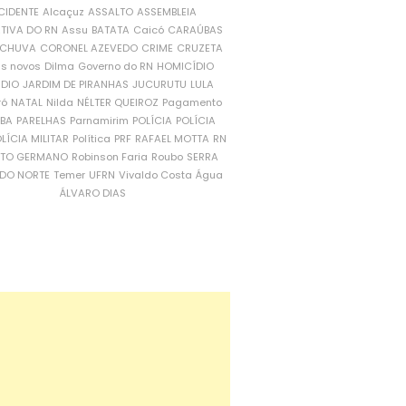
CIDENTE
Alcaçuz
ASSALTO
ASSEMBLEIA
ATIVA DO RN
Assu
BATATA
Caicó
CARAÚBAS
CHUVA
CORONEL AZEVEDO
CRIME
CRUZETA
is novos
Dilma
Governo do RN
HOMICÍDIO
NDIO
JARDIM DE PIRANHAS
JUCURUTU
LULA
ró
NATAL
Nilda
NÉLTER QUEIROZ
Pagamento
ÍBA
PARELHAS
Parnamirim
POLÍCIA
POLÍCIA
LÍCIA MILITAR
Política
PRF
RAFAEL MOTTA
RN
RTO GERMANO
Robinson Faria
Roubo
SERRA
DO NORTE
Temer
UFRN
Vivaldo Costa
Água
ÁLVARO DIAS