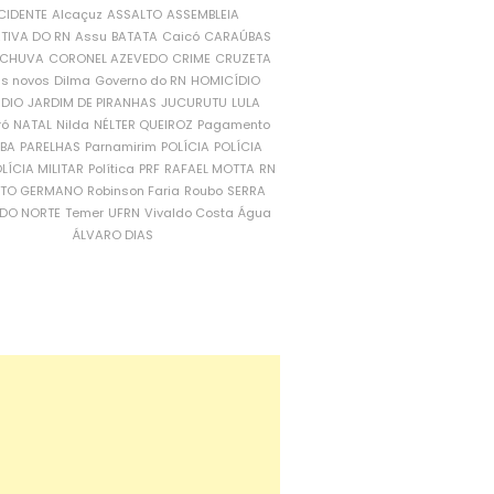
CIDENTE
Alcaçuz
ASSALTO
ASSEMBLEIA
ATIVA DO RN
Assu
BATATA
Caicó
CARAÚBAS
CHUVA
CORONEL AZEVEDO
CRIME
CRUZETA
is novos
Dilma
Governo do RN
HOMICÍDIO
NDIO
JARDIM DE PIRANHAS
JUCURUTU
LULA
ró
NATAL
Nilda
NÉLTER QUEIROZ
Pagamento
ÍBA
PARELHAS
Parnamirim
POLÍCIA
POLÍCIA
LÍCIA MILITAR
Política
PRF
RAFAEL MOTTA
RN
RTO GERMANO
Robinson Faria
Roubo
SERRA
DO NORTE
Temer
UFRN
Vivaldo Costa
Água
ÁLVARO DIAS