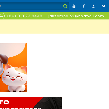
(84) 9 8173 8448
jairsampaio2@hotmail.com