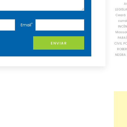
A
LEGISL
Ceará
curra
*
Email
INCÊ
Mosso
PARA
ENVIAR
CIVIL
PO
ROBE
NEGRA 