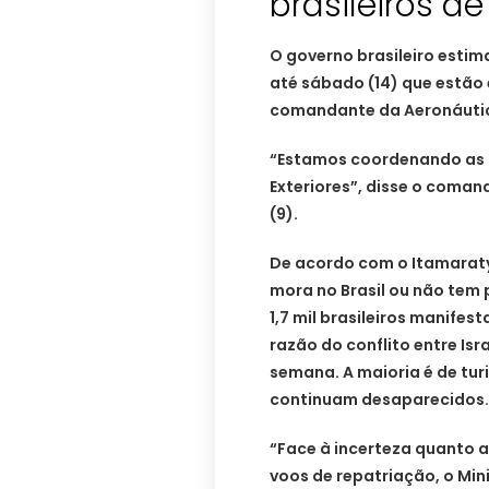
brasileiros d
O governo brasileiro estima
até sábado (14) que estão e
comandante da Aeronáuti
“Estamos coordenando as l
Exteriores”, disse o coma
(9).
De acordo com o Itamaraty
mora no Brasil ou não tem
1,7 mil brasileiros manifes
razão do conflito entre Isr
semana. A maioria é de turi
continuam desaparecidos.
“Face à incerteza quanto
voos de repatriação, o Mini