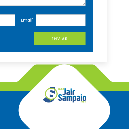
*
Email
ENVIAR