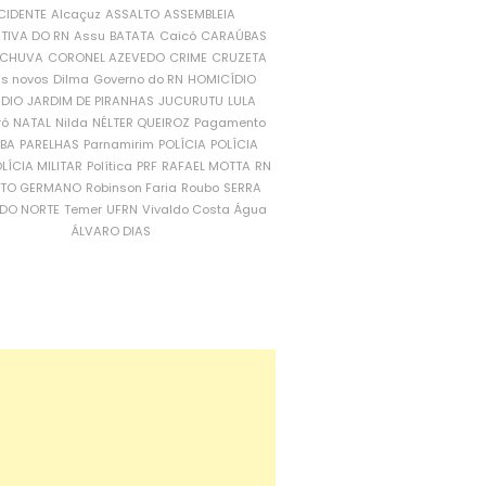
CIDENTE
Alcaçuz
ASSALTO
ASSEMBLEIA
ATIVA DO RN
Assu
BATATA
Caicó
CARAÚBAS
CHUVA
CORONEL AZEVEDO
CRIME
CRUZETA
is novos
Dilma
Governo do RN
HOMICÍDIO
NDIO
JARDIM DE PIRANHAS
JUCURUTU
LULA
ró
NATAL
Nilda
NÉLTER QUEIROZ
Pagamento
ÍBA
PARELHAS
Parnamirim
POLÍCIA
POLÍCIA
LÍCIA MILITAR
Política
PRF
RAFAEL MOTTA
RN
RTO GERMANO
Robinson Faria
Roubo
SERRA
DO NORTE
Temer
UFRN
Vivaldo Costa
Água
ÁLVARO DIAS