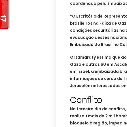
coordenado pela Embaixada 
“O Escritório de Represe
brasileiros na Faixa de Ga
condições securitárias na
evacuação desses naciona
Embaixada do Brasil no Cair
O Itamaraty estima que ao 
Gaza e outros 60 em Ascalã
em Israel, a embaixada bras
informações de cerca de 1 
Jerusalém interessados em 
Conflito
No terceiro dia de conflito,
realizou mais de 2 mil bom
bloqueio à região, impedi