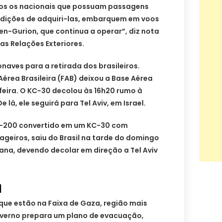
s os nacionais que possuam passagens
dições de adquiri-las, embarquem em voos
n-Gurion, que continua a operar”, diz nota
as Relações Exteriores.
naves para a retirada dos brasileiros.
érea Brasileira (FAB) deixou a Base Aérea
feira. O KC-30 decolou às 16h20 rumo à
e lá, ele seguirá para Tel Aviv, em Israel.
30-200 convertido em um KC-30 com
geiros, saiu do Brasil na tarde do domingo
aliana, devendo decolar em direção a Tel Aviv
a
 que estão na Faixa de Gaza, região mais
governo prepara um plano de evacuação,