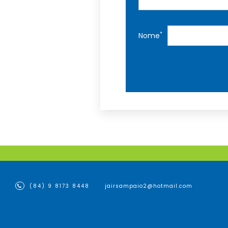
*
Nome
(84) 9 8173 8448
jairsampaio2@hotmail.com