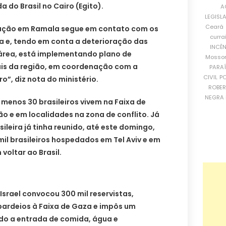
do Brasil no Cairo (Egito).
A
LEGISL
Ceará
ntação em Ramala segue em contato com os
curra
za e, tendo em conta a deterioração das
INCÊ
 área, está implementando plano de
Mosso
is da região, em coordenação com a
PARA
CIVIL
PO
o”, diz nota do ministério.
ROBE
NEGRA 
menos 30 brasileiros vivem na Faixa de
o e em localidades na zona de conflito. Já
ileira já tinha reunido, até este domingo,
mil brasileiros hospedados em Tel Aviv e em
voltar ao Brasil.
 Israel convocou 300 mil reservistas,
bardeios à Faixa de Gaza e impôs um
ndo a entrada de comida, água e