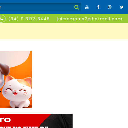
(84) 9 8173 8448
jairsampaio2@hotmail.com