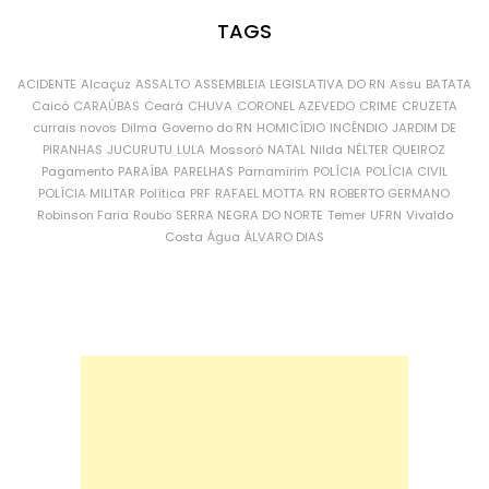
TAGS
ACIDENTE
Alcaçuz
ASSALTO
ASSEMBLEIA LEGISLATIVA DO RN
Assu
BATATA
Caicó
CARAÚBAS
Ceará
CHUVA
CORONEL AZEVEDO
CRIME
CRUZETA
currais novos
Dilma
Governo do RN
HOMICÍDIO
INCÊNDIO
JARDIM DE
PIRANHAS
JUCURUTU
LULA
Mossoró
NATAL
Nilda
NÉLTER QUEIROZ
Pagamento
PARAÍBA
PARELHAS
Parnamirim
POLÍCIA
POLÍCIA CIVIL
POLÍCIA MILITAR
Política
PRF
RAFAEL MOTTA
RN
ROBERTO GERMANO
Robinson Faria
Roubo
SERRA NEGRA DO NORTE
Temer
UFRN
Vivaldo
Costa
Água
ÁLVARO DIAS