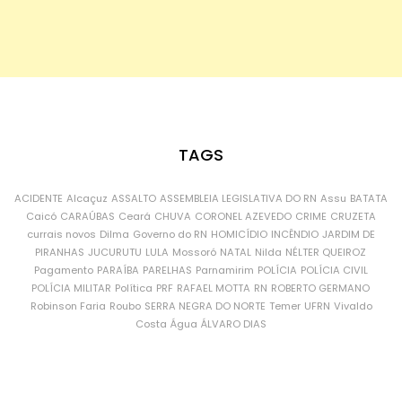
TAGS
ACIDENTE
Alcaçuz
ASSALTO
ASSEMBLEIA LEGISLATIVA DO RN
Assu
BATATA
Caicó
CARAÚBAS
Ceará
CHUVA
CORONEL AZEVEDO
CRIME
CRUZETA
currais novos
Dilma
Governo do RN
HOMICÍDIO
INCÊNDIO
JARDIM DE
PIRANHAS
JUCURUTU
LULA
Mossoró
NATAL
Nilda
NÉLTER QUEIROZ
Pagamento
PARAÍBA
PARELHAS
Parnamirim
POLÍCIA
POLÍCIA CIVIL
POLÍCIA MILITAR
Política
PRF
RAFAEL MOTTA
RN
ROBERTO GERMANO
Robinson Faria
Roubo
SERRA NEGRA DO NORTE
Temer
UFRN
Vivaldo
Costa
Água
ÁLVARO DIAS