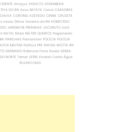
CIDENTE
Alcaçuz
ASSALTO
ASSEMBLEIA
ATIVA DO RN
Assu
BATATA
Caicó
CARAÚBAS
CHUVA
CORONEL AZEVEDO
CRIME
CRUZETA
is novos
Dilma
Governo do RN
HOMICÍDIO
NDIO
JARDIM DE PIRANHAS
JUCURUTU
LULA
ró
NATAL
Nilda
NÉLTER QUEIROZ
Pagamento
ÍBA
PARELHAS
Parnamirim
POLÍCIA
POLÍCIA
LÍCIA MILITAR
Política
PRF
RAFAEL MOTTA
RN
RTO GERMANO
Robinson Faria
Roubo
SERRA
DO NORTE
Temer
UFRN
Vivaldo Costa
Água
ÁLVARO DIAS