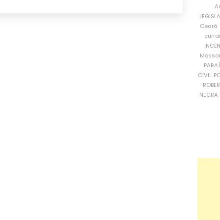
A
LEGISL
Ceará
curra
INCÊ
Mosso
PARA
CIVIL
PO
ROBE
NEGRA 