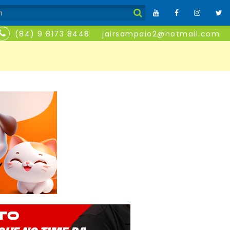
(84) 9 8173 8448
jairsampaio2@hotmail.com