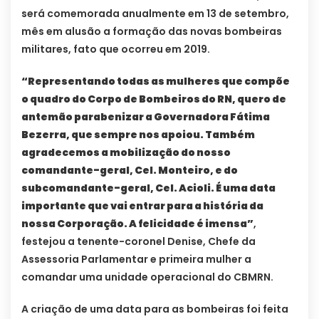
será comemorada anualmente em 13 de setembro,
mês em alusão a formação das novas bombeiras
militares, fato que ocorreu em 2019.
“Representando todas as mulheres que compõe
o quadro do Corpo de Bombeiros do RN, quero de
antemão parabenizar a Governadora Fátima
Bezerra, que sempre nos apoiou. Também
agradecemos a mobilização do nosso
comandante-geral, Cel. Monteiro, e do
subcomandante-geral, Cel. Acioli. É uma data
importante que vai entrar para a história da
nossa Corporação. A felicidade é imensa”
,
festejou a tenente-coronel Denise, Chefe da
Assessoria Parlamentar e primeira mulher a
comandar uma unidade operacional do CBMRN.
A criação de uma data para as bombeiras foi feita