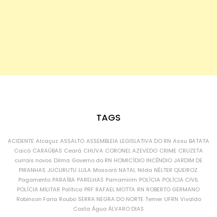
TAGS
ACIDENTE
Alcaçuz
ASSALTO
ASSEMBLEIA LEGISLATIVA DO RN
Assu
BATATA
Caicó
CARAÚBAS
Ceará
CHUVA
CORONEL AZEVEDO
CRIME
CRUZETA
currais novos
Dilma
Governo do RN
HOMICÍDIO
INCÊNDIO
JARDIM DE
PIRANHAS
JUCURUTU
LULA
Mossoró
NATAL
Nilda
NÉLTER QUEIROZ
Pagamento
PARAÍBA
PARELHAS
Parnamirim
POLÍCIA
POLÍCIA CIVIL
POLÍCIA MILITAR
Política
PRF
RAFAEL MOTTA
RN
ROBERTO GERMANO
Robinson Faria
Roubo
SERRA NEGRA DO NORTE
Temer
UFRN
Vivaldo
Costa
Água
ÁLVARO DIAS