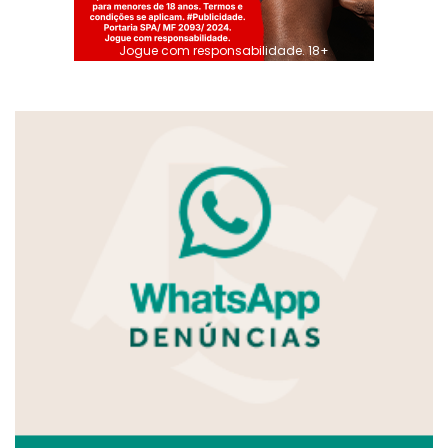
Jogue com responsabilidade. 18+