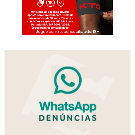
Jogue com responsabilidade. 18+