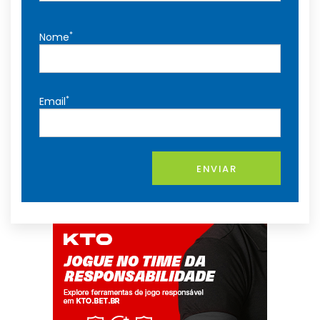
*
Nome
*
Email
ENVIAR