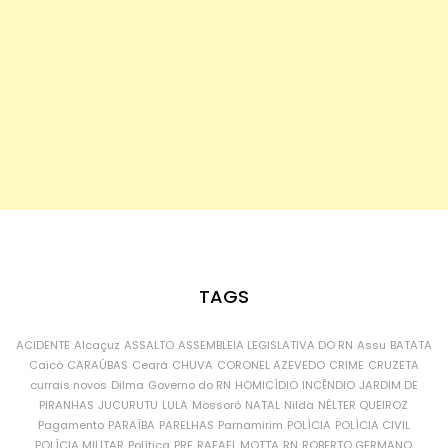
TAGS
ACIDENTE
Alcaçuz
ASSALTO
ASSEMBLEIA LEGISLATIVA DO RN
Assu
BATATA
Caicó
CARAÚBAS
Ceará
CHUVA
CORONEL AZEVEDO
CRIME
CRUZETA
currais novos
Dilma
Governo do RN
HOMICÍDIO
INCÊNDIO
JARDIM DE
PIRANHAS
JUCURUTU
LULA
Mossoró
NATAL
Nilda
NÉLTER QUEIROZ
Pagamento
PARAÍBA
PARELHAS
Parnamirim
POLÍCIA
POLÍCIA CIVIL
POLÍCIA MILITAR
Política
PRF
RAFAEL MOTTA
RN
ROBERTO GERMANO