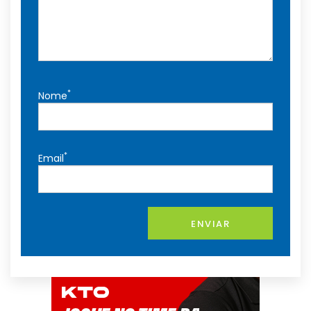
*
Nome
*
Email
ENVIAR