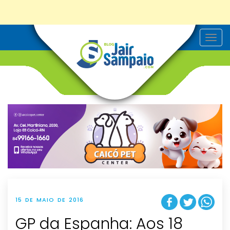
T
o
g
g
l
e
n
a
v
i
g
a
t
i
o
n
15 DE MAIO DE 2016
GP da Espanha: Aos 18