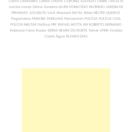
Caicó
CARAÚBAS
Ceará
CHUVA
CORONEL AZEVEDO
CRIME
CRUZETA
currais novos
Dilma
Governo do RN
HOMICÍDIO
INCÊNDIO
JARDIM DE
PIRANHAS
JUCURUTU
LULA
Mossoró
NATAL
Nilda
NÉLTER QUEIROZ
Pagamento
PARAÍBA
PARELHAS
Parnamirim
POLÍCIA
POLÍCIA CIVIL
POLÍCIA MILITAR
Política
PRF
RAFAEL MOTTA
RN
ROBERTO GERMANO
Robinson Faria
Roubo
SERRA NEGRA DO NORTE
Temer
UFRN
Vivaldo
Costa
Água
ÁLVARO DIAS