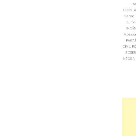
A
LEGISL
Ceará
curra
INCÊ
Mosso
PARA
CIVIL
PO
ROBE
NEGRA 