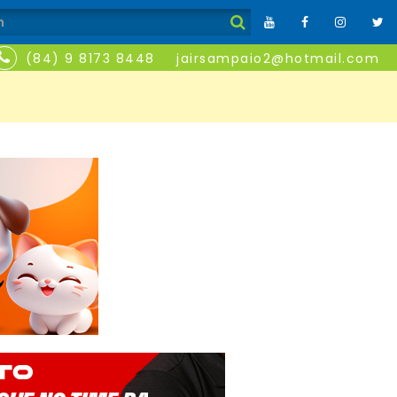
(84) 9 8173 8448
jairsampaio2@hotmail.com