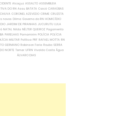
CIDENTE
Alcaçuz
ASSALTO
ASSEMBLEIA
ATIVA DO RN
Assu
BATATA
Caicó
CARAÚBAS
CHUVA
CORONEL AZEVEDO
CRIME
CRUZETA
is novos
Dilma
Governo do RN
HOMICÍDIO
NDIO
JARDIM DE PIRANHAS
JUCURUTU
LULA
ró
NATAL
Nilda
NÉLTER QUEIROZ
Pagamento
ÍBA
PARELHAS
Parnamirim
POLÍCIA
POLÍCIA
LÍCIA MILITAR
Política
PRF
RAFAEL MOTTA
RN
RTO GERMANO
Robinson Faria
Roubo
SERRA
DO NORTE
Temer
UFRN
Vivaldo Costa
Água
ÁLVARO DIAS