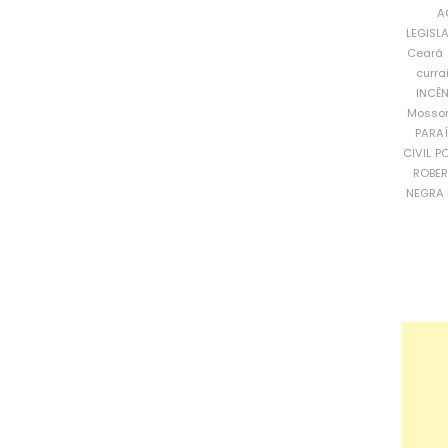
A
LEGISL
Ceará
curra
INCÊ
Mosso
PARA
CIVIL
PO
ROBE
NEGRA 