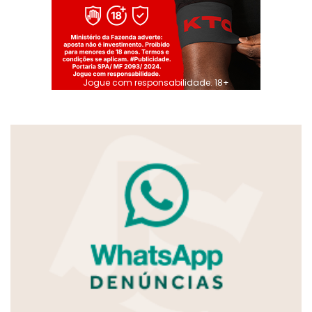
Jogue com responsabilidade. 18+