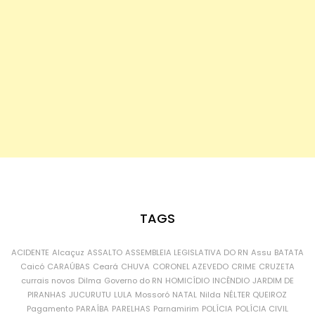
TAGS
ACIDENTE
Alcaçuz
ASSALTO
ASSEMBLEIA LEGISLATIVA DO RN
Assu
BATATA
Caicó
CARAÚBAS
Ceará
CHUVA
CORONEL AZEVEDO
CRIME
CRUZETA
currais novos
Dilma
Governo do RN
HOMICÍDIO
INCÊNDIO
JARDIM DE
PIRANHAS
JUCURUTU
LULA
Mossoró
NATAL
Nilda
NÉLTER QUEIROZ
Pagamento
PARAÍBA
PARELHAS
Parnamirim
POLÍCIA
POLÍCIA CIVIL