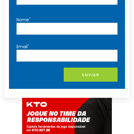
*
Nome
*
Email
ENVIAR