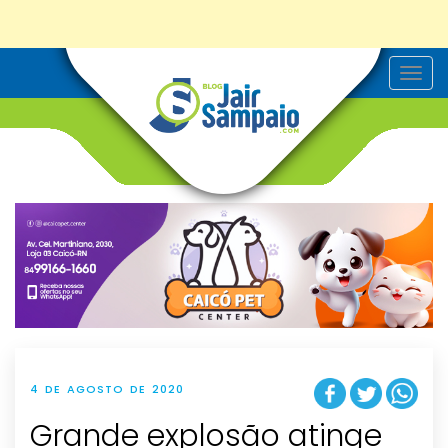
T
o
g
g
l
e
n
a
v
i
g
a
t
i
o
n
4 DE AGOSTO DE 2020
Grande explosão atinge