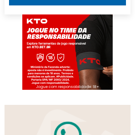
Jogue com responsabilidade. 18+