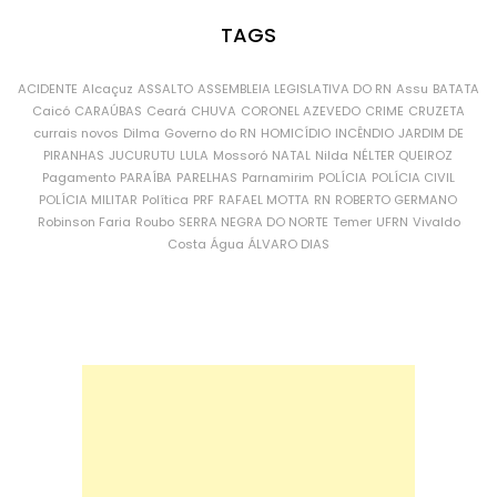
TAGS
ACIDENTE
Alcaçuz
ASSALTO
ASSEMBLEIA LEGISLATIVA DO RN
Assu
BATATA
Caicó
CARAÚBAS
Ceará
CHUVA
CORONEL AZEVEDO
CRIME
CRUZETA
currais novos
Dilma
Governo do RN
HOMICÍDIO
INCÊNDIO
JARDIM DE
PIRANHAS
JUCURUTU
LULA
Mossoró
NATAL
Nilda
NÉLTER QUEIROZ
Pagamento
PARAÍBA
PARELHAS
Parnamirim
POLÍCIA
POLÍCIA CIVIL
POLÍCIA MILITAR
Política
PRF
RAFAEL MOTTA
RN
ROBERTO GERMANO
Robinson Faria
Roubo
SERRA NEGRA DO NORTE
Temer
UFRN
Vivaldo
Costa
Água
ÁLVARO DIAS