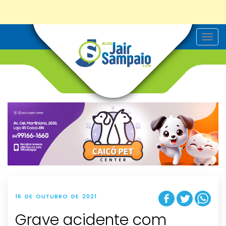
T
o
g
g
l
e
n
a
v
i
g
a
t
i
o
n
16 DE OUTUBRO DE 2021
Grave acidente com