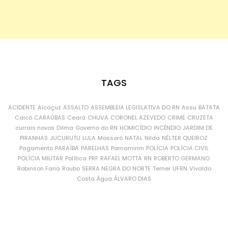
TAGS
ACIDENTE
Alcaçuz
ASSALTO
ASSEMBLEIA LEGISLATIVA DO RN
Assu
BATATA
Caicó
CARAÚBAS
Ceará
CHUVA
CORONEL AZEVEDO
CRIME
CRUZETA
currais novos
Dilma
Governo do RN
HOMICÍDIO
INCÊNDIO
JARDIM DE
PIRANHAS
JUCURUTU
LULA
Mossoró
NATAL
Nilda
NÉLTER QUEIROZ
Pagamento
PARAÍBA
PARELHAS
Parnamirim
POLÍCIA
POLÍCIA CIVIL
POLÍCIA MILITAR
Política
PRF
RAFAEL MOTTA
RN
ROBERTO GERMANO
Robinson Faria
Roubo
SERRA NEGRA DO NORTE
Temer
UFRN
Vivaldo
Costa
Água
ÁLVARO DIAS