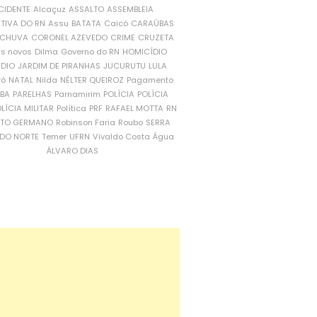
CIDENTE
Alcaçuz
ASSALTO
ASSEMBLEIA
ATIVA DO RN
Assu
BATATA
Caicó
CARAÚBAS
CHUVA
CORONEL AZEVEDO
CRIME
CRUZETA
is novos
Dilma
Governo do RN
HOMICÍDIO
NDIO
JARDIM DE PIRANHAS
JUCURUTU
LULA
ró
NATAL
Nilda
NÉLTER QUEIROZ
Pagamento
ÍBA
PARELHAS
Parnamirim
POLÍCIA
POLÍCIA
LÍCIA MILITAR
Política
PRF
RAFAEL MOTTA
RN
RTO GERMANO
Robinson Faria
Roubo
SERRA
DO NORTE
Temer
UFRN
Vivaldo Costa
Água
ÁLVARO DIAS