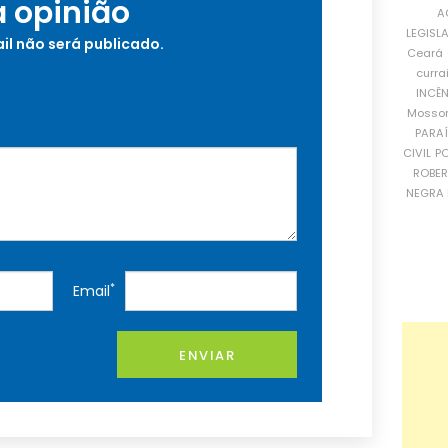
a opinião
A
LEGISL
il não será publicado.
Ceará
curra
INCÊ
Mosso
PARA
CIVIL
PO
ROBE
NEGRA 
*
Email
ENVIAR