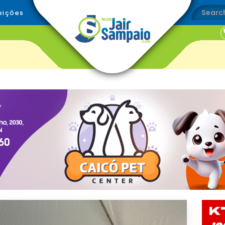
eições