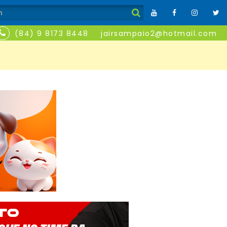
(84) 9 8173 8448
jairsampaio2@hotmail.com