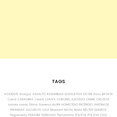
TAGS
ACIDENTE
Alcaçuz
ASSALTO
ASSEMBLEIA LEGISLATIVA DO RN
Assu
BATATA
Caicó
CARAÚBAS
Ceará
CHUVA
CORONEL AZEVEDO
CRIME
CRUZETA
currais novos
Dilma
Governo do RN
HOMICÍDIO
INCÊNDIO
JARDIM DE
PIRANHAS
JUCURUTU
LULA
Mossoró
NATAL
Nilda
NÉLTER QUEIROZ
Pagamento
PARAÍBA
PARELHAS
Parnamirim
POLÍCIA
POLÍCIA CIVIL