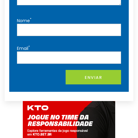
*
Nome
*
Email
ENVIAR