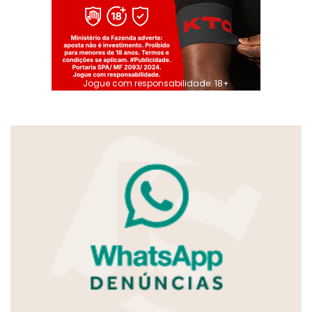
Jogue com responsabilidade. 18+