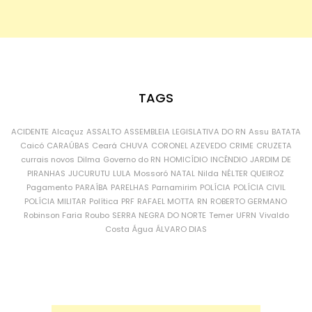
TAGS
ACIDENTE
Alcaçuz
ASSALTO
ASSEMBLEIA LEGISLATIVA DO RN
Assu
BATATA
Caicó
CARAÚBAS
Ceará
CHUVA
CORONEL AZEVEDO
CRIME
CRUZETA
currais novos
Dilma
Governo do RN
HOMICÍDIO
INCÊNDIO
JARDIM DE
PIRANHAS
JUCURUTU
LULA
Mossoró
NATAL
Nilda
NÉLTER QUEIROZ
Pagamento
PARAÍBA
PARELHAS
Parnamirim
POLÍCIA
POLÍCIA CIVIL
POLÍCIA MILITAR
Política
PRF
RAFAEL MOTTA
RN
ROBERTO GERMANO
Robinson Faria
Roubo
SERRA NEGRA DO NORTE
Temer
UFRN
Vivaldo
Costa
Água
ÁLVARO DIAS