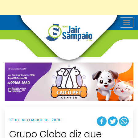
T
o
g
g
l
e
n
a
v
i
g
a
t
i
o
n
17 DE SETEMBRO DE 2019
Grupo Globo diz que