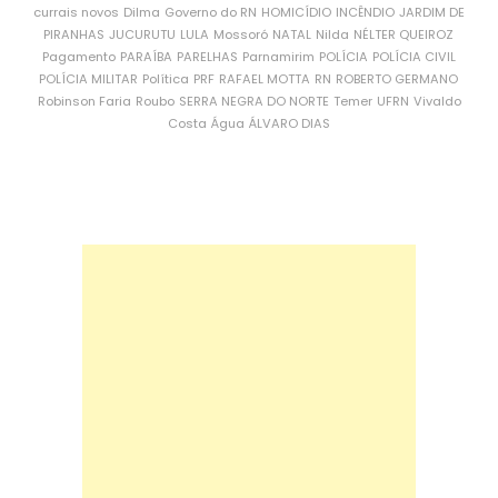
currais novos
Dilma
Governo do RN
HOMICÍDIO
INCÊNDIO
JARDIM DE
PIRANHAS
JUCURUTU
LULA
Mossoró
NATAL
Nilda
NÉLTER QUEIROZ
Pagamento
PARAÍBA
PARELHAS
Parnamirim
POLÍCIA
POLÍCIA CIVIL
POLÍCIA MILITAR
Política
PRF
RAFAEL MOTTA
RN
ROBERTO GERMANO
Robinson Faria
Roubo
SERRA NEGRA DO NORTE
Temer
UFRN
Vivaldo
Costa
Água
ÁLVARO DIAS