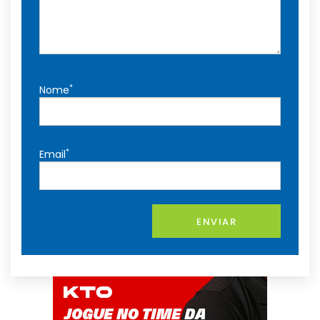
*
Nome
*
Email
ENVIAR