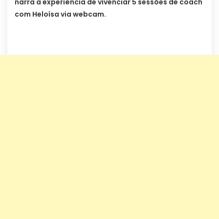
narra a experiência de vivenciar 5 sessões de coach
com Heloísa via webcam.