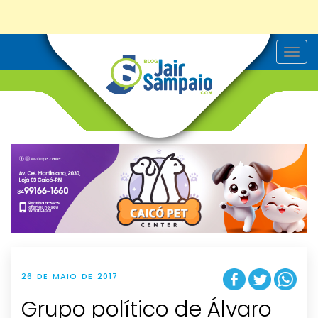
T
o
g
g
l
e
n
a
v
i
g
a
t
i
o
n
26 DE MAIO DE 2017
Grupo político de Álvaro