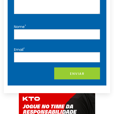
*
Nome
*
Email
ENVIAR