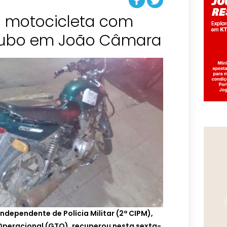
 motocicleta com
ndependente de Polícia Militar (2ª CIPM),
Operacional (GTO), recuperou nesta sexta-