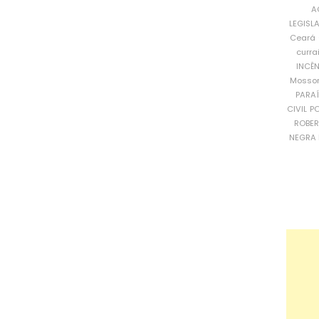
A
LEGISL
Ceará
curra
INCÊ
Mosso
PARA
CIVIL
PO
ROBE
NEGRA 