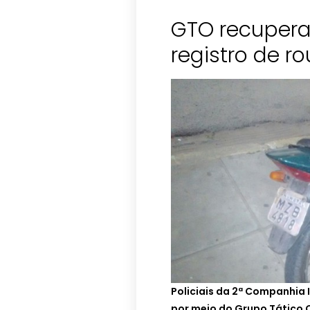
GTO recupera
Policiais da 2ª Companhia I
por meio do Grupo Tático 