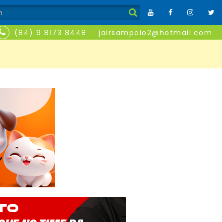
(84) 9 8173 8448
jairsampaio2@hotmail.com