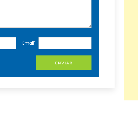
*
Email
ENVIAR