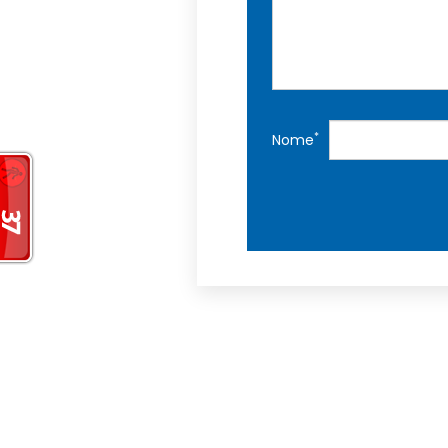
*
Nome