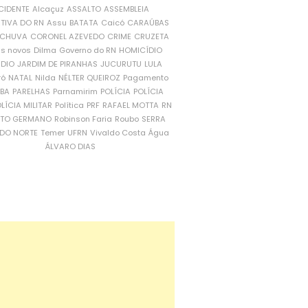
CIDENTE
Alcaçuz
ASSALTO
ASSEMBLEIA
ATIVA DO RN
Assu
BATATA
Caicó
CARAÚBAS
CHUVA
CORONEL AZEVEDO
CRIME
CRUZETA
is novos
Dilma
Governo do RN
HOMICÍDIO
NDIO
JARDIM DE PIRANHAS
JUCURUTU
LULA
ró
NATAL
Nilda
NÉLTER QUEIROZ
Pagamento
ÍBA
PARELHAS
Parnamirim
POLÍCIA
POLÍCIA
LÍCIA MILITAR
Política
PRF
RAFAEL MOTTA
RN
RTO GERMANO
Robinson Faria
Roubo
SERRA
DO NORTE
Temer
UFRN
Vivaldo Costa
Água
ÁLVARO DIAS