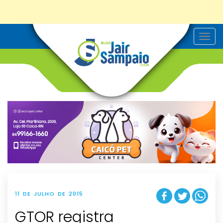
T
o
g
g
l
e
n
a
v
i
g
a
t
i
o
n
11 DE JULHO DE 2015
GTOR registra