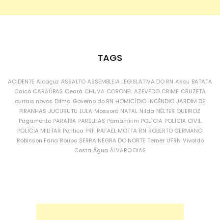
TAGS
ACIDENTE
Alcaçuz
ASSALTO
ASSEMBLEIA LEGISLATIVA DO RN
Assu
BATATA
Caicó
CARAÚBAS
Ceará
CHUVA
CORONEL AZEVEDO
CRIME
CRUZETA
currais novos
Dilma
Governo do RN
HOMICÍDIO
INCÊNDIO
JARDIM DE
PIRANHAS
JUCURUTU
LULA
Mossoró
NATAL
Nilda
NÉLTER QUEIROZ
Pagamento
PARAÍBA
PARELHAS
Parnamirim
POLÍCIA
POLÍCIA CIVIL
POLÍCIA MILITAR
Política
PRF
RAFAEL MOTTA
RN
ROBERTO GERMANO
Robinson Faria
Roubo
SERRA NEGRA DO NORTE
Temer
UFRN
Vivaldo
Costa
Água
ÁLVARO DIAS