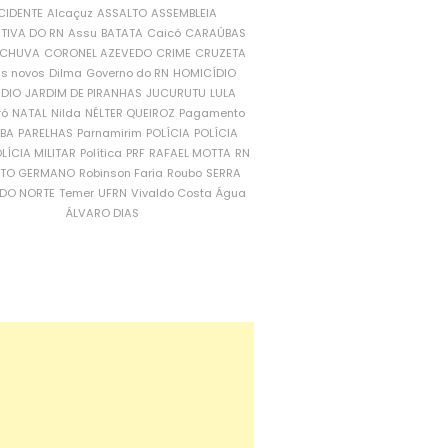
CIDENTE
Alcaçuz
ASSALTO
ASSEMBLEIA
ATIVA DO RN
Assu
BATATA
Caicó
CARAÚBAS
CHUVA
CORONEL AZEVEDO
CRIME
CRUZETA
is novos
Dilma
Governo do RN
HOMICÍDIO
NDIO
JARDIM DE PIRANHAS
JUCURUTU
LULA
ró
NATAL
Nilda
NÉLTER QUEIROZ
Pagamento
ÍBA
PARELHAS
Parnamirim
POLÍCIA
POLÍCIA
LÍCIA MILITAR
Política
PRF
RAFAEL MOTTA
RN
RTO GERMANO
Robinson Faria
Roubo
SERRA
DO NORTE
Temer
UFRN
Vivaldo Costa
Água
ÁLVARO DIAS