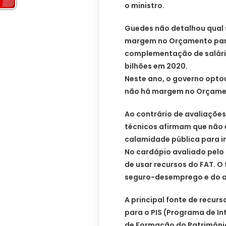
o ministro.
Guedes não detalhou qual 
margem no Orçamento para
complementação de salário
bilhões em 2020.
Neste ano, o governo opto
não há margem no Orçamen
Ao contrário de avaliaçõe
técnicos afirmam que não 
calamidade pública para 
No cardápio avaliado pelo 
de usar recursos do FAT. O
seguro-desemprego e do ab
A principal fonte de recur
para o PIS (Programa de I
de Formação do Patrimônio