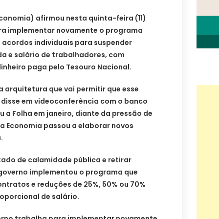
conomia) afirmou nesta quinta-feira (11)
ara implementar novamente o programa
e acordos individuais para suspender
da e salário de trabalhadores, com
nheiro paga pelo Tesouro Nacional.
arquitetura que vai permitir que esse
 disse em videoconferência com o banco
 a Folha em janeiro, diante da pressão de
 da Economia passou a elaborar novos
.
ado de calamidade pública e retirar
governo implementou o programa que
ontratos e reduções de 25%, 50% ou 70%
oporcional de salário.
erno trabalha para implementar novamente