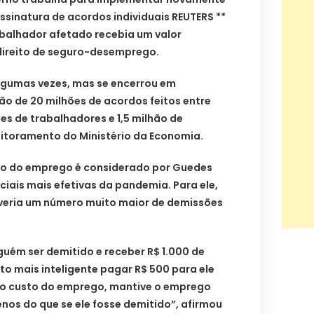
ssinatura de acordos individuais REUTERS **
alhador afetado recebia um valor
 direito de seguro-desemprego.
lgumas vezes, mas se encerrou em
o de 20 milhões de acordos feitos entre
s de trabalhadores e 1,5 milhão de
itoramento do Ministério da Economia.
o do emprego é considerado por Guedes
ais mais efetivas da pandemia. Para ele,
 veria um número muito maior de demissões
guém ser demitido e receber R$ 1.000 de
o mais inteligente pagar R$ 500 para ele
i o custo do emprego, mantive o emprego
nos do que se ele fosse demitido”, afirmou