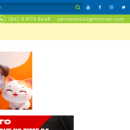
(84) 9 8173 8448
jairsampaio2@hotmail.com