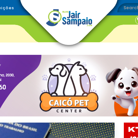
eições