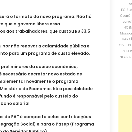
A
LEGISL
Ceará
será o formato do novo programa. Não há
curra
 que o governo libere essa
INCÊ
s aos trabalhadores, que custou R$ 33,5
Mosso
PARA
CIVIL
PO
u por não renovar a calamidade pública e
ROBE
to para um programa de custo elevado.
NEGRA 
s preliminares da equipe econômica,
é necessário decretar novo estado de
implementar novamente o programa.
Ministério da Economia, há a possibilidade
 fundo é responsável pelo custeio do
ono salarial.
sos do FAT é composta pelas contribuições
ntegração Social) e para o Pasep (Programa
 do Servidor Público).