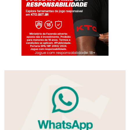
Jogue com responsabilidade. 18+