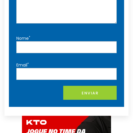
*
Nome
*
Email
ENVIAR