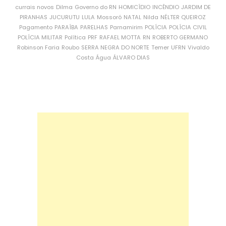
currais novos
Dilma
Governo do RN
HOMICÍDIO
INCÊNDIO
JARDIM DE
PIRANHAS
JUCURUTU
LULA
Mossoró
NATAL
Nilda
NÉLTER QUEIROZ
Pagamento
PARAÍBA
PARELHAS
Parnamirim
POLÍCIA
POLÍCIA CIVIL
POLÍCIA MILITAR
Política
PRF
RAFAEL MOTTA
RN
ROBERTO GERMANO
Robinson Faria
Roubo
SERRA NEGRA DO NORTE
Temer
UFRN
Vivaldo
Costa
Água
ÁLVARO DIAS