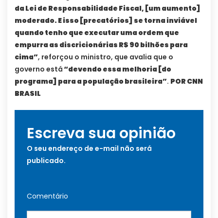
da Lei de Responsabilidade Fiscal, [um aumento]
moderado. E isso [precatórios] se torna inviável
quando tenho que executar uma ordem que
empurra as discricionárias R$ 90 bilhões para
cima”
, reforçou o ministro, que avalia que o
governo está
“devendo essa melhoria [do
programa] para a população brasileira”
.
POR CNN
BRASIL
Escreva sua opinião
O seu endereço de e-mail não será
publicado.
Comentário