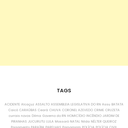
TAGS
ACIDENTE
Alcaçuz
ASSALTO
ASSEMBLEIA LEGISLATIVA DO RN
Assu
BATATA
Caicó
CARAÚBAS
Ceará
CHUVA
CORONEL AZEVEDO
CRIME
CRUZETA
currais novos
Dilma
Governo do RN
HOMICÍDIO
INCÊNDIO
JARDIM DE
PIRANHAS
JUCURUTU
LULA
Mossoró
NATAL
Nilda
NÉLTER QUEIROZ
Pagamento
PARAÍBA
PARELHAS
Parnamirim
POLÍCIA
POLÍCIA CIVIL