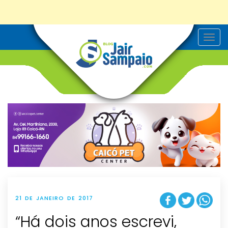
T
o
g
g
l
e
n
a
v
i
g
a
t
i
o
n
21 DE JANEIRO DE 2017
“Há dois anos escrevi,