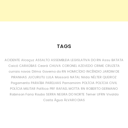
TAGS
ACIDENTE
Alcaçuz
ASSALTO
ASSEMBLEIA LEGISLATIVA DO RN
Assu
BATATA
Caicó
CARAÚBAS
Ceará
CHUVA
CORONEL AZEVEDO
CRIME
CRUZETA
currais novos
Dilma
Governo do RN
HOMICÍDIO
INCÊNDIO
JARDIM DE
PIRANHAS
JUCURUTU
LULA
Mossoró
NATAL
Nilda
NÉLTER QUEIROZ
Pagamento
PARAÍBA
PARELHAS
Parnamirim
POLÍCIA
POLÍCIA CIVIL
POLÍCIA MILITAR
Política
PRF
RAFAEL MOTTA
RN
ROBERTO GERMANO
Robinson Faria
Roubo
SERRA NEGRA DO NORTE
Temer
UFRN
Vivaldo
Costa
Água
ÁLVARO DIAS