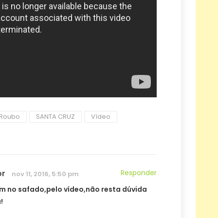
Roubo
SANTA CRUZ
Vídeo
or
Responder
nov 11, 2016, 5:50 pm
 no safado,pelo vídeo,não resta dúvida
!