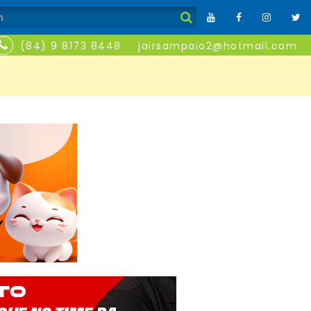
(84) 9 8173 8448
jairsampaio2@hotmail.com