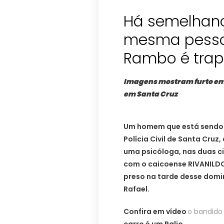
Há semelhança
mesma pesso
Rambo é trap
Imagens mostram furto em 
em Santa Cruz
Um homem que está sendo p
Polícia Civil de Santa Cruz
uma psicóloga, nas duas c
com o caicoense RIVANILDO
preso na tarde desse domin
Rafael.
Confira em vídeo
o bandido