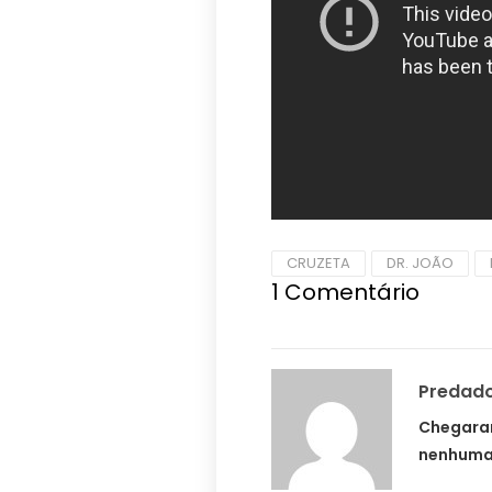
CRUZETA
DR. JOÃO
1
Comentário
Predad
Chegaram
nenhuma