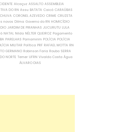
CIDENTE
Alcaçuz
ASSALTO
ASSEMBLEIA
ATIVA DO RN
Assu
BATATA
Caicó
CARAÚBAS
CHUVA
CORONEL AZEVEDO
CRIME
CRUZETA
is novos
Dilma
Governo do RN
HOMICÍDIO
NDIO
JARDIM DE PIRANHAS
JUCURUTU
LULA
ró
NATAL
Nilda
NÉLTER QUEIROZ
Pagamento
ÍBA
PARELHAS
Parnamirim
POLÍCIA
POLÍCIA
LÍCIA MILITAR
Política
PRF
RAFAEL MOTTA
RN
RTO GERMANO
Robinson Faria
Roubo
SERRA
DO NORTE
Temer
UFRN
Vivaldo Costa
Água
ÁLVARO DIAS