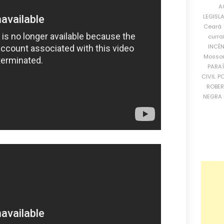
A
LEGISL
Ceará
curra
INCÊ
Mosso
PARA
CIVIL
PO
ROBE
NEGRA 