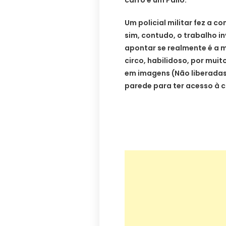
carro é um Palio.
Um policial militar fez a 
sim, contudo, o trabalho i
apontar se realmente é a 
circo, habilidoso, por muit
em imagens (Não liberadas
parede para ter acesso à 
…