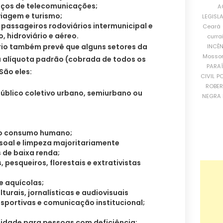
iços de telecomunicações;
A
viagem e turismo;
LEGISL
 passageiros rodoviários intermunicipal e
Ceará
o, hidroviário e aéreo.
curra
io também prevê que alguns setores da
INCÊ
Mosso
alíquota padrão (cobrada de todos os
PARA
ão eles:
CIVIL
PO
ROBE
público coletivo urbano, semiurbano ou
NEGRA 
ao consumo humano;
soal e limpeza majoritariamente
 de baixa renda;
pesqueiros, florestais e extrativistas
e aquícolas;
turais, jornalísticas e audiovisuais
esportivas e comunicação institucional;
ilidade para pessoas com deficiência;