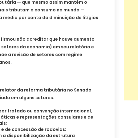
ributária — que mesmo assim mantém o
e mais tributam o consumo no mundo —
 média por conta da diminuição de litígios
afirmou não acreditar que houve aumento
 setores da economia) em seu relatório e
põe a revisão de setores com regime
anos.
 relator da reforma tributária no Senado
iado em alguns setores:
or tratado ou convenção internacional,
máticas e representações consulares e de
is;
 e de concessão de rodovias;
a disponibilização da estrutura