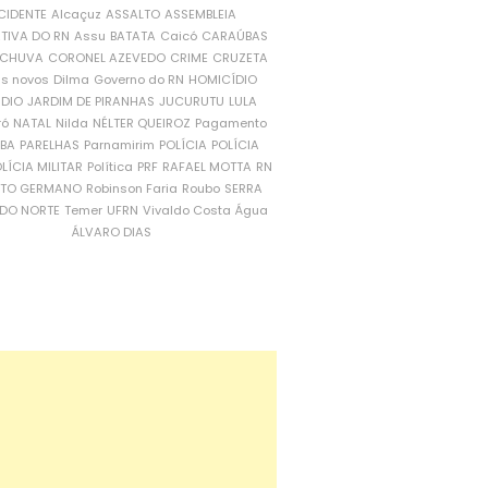
CIDENTE
Alcaçuz
ASSALTO
ASSEMBLEIA
ATIVA DO RN
Assu
BATATA
Caicó
CARAÚBAS
CHUVA
CORONEL AZEVEDO
CRIME
CRUZETA
is novos
Dilma
Governo do RN
HOMICÍDIO
NDIO
JARDIM DE PIRANHAS
JUCURUTU
LULA
ró
NATAL
Nilda
NÉLTER QUEIROZ
Pagamento
ÍBA
PARELHAS
Parnamirim
POLÍCIA
POLÍCIA
LÍCIA MILITAR
Política
PRF
RAFAEL MOTTA
RN
RTO GERMANO
Robinson Faria
Roubo
SERRA
DO NORTE
Temer
UFRN
Vivaldo Costa
Água
ÁLVARO DIAS