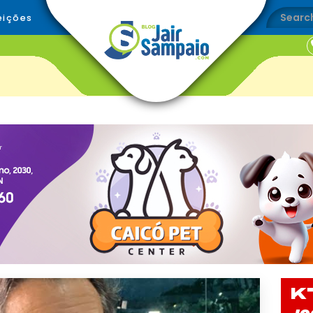
eições