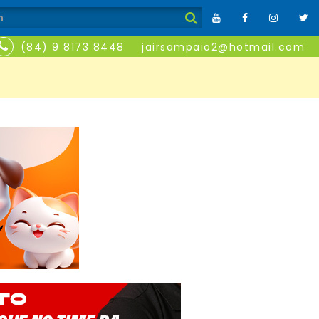
(84) 9 8173 8448
jairsampaio2@hotmail.com