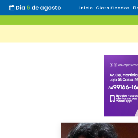
Dia
6
de agosto
Início
Classificados
El