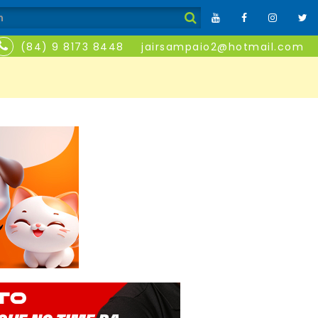
(84) 9 8173 8448
jairsampaio2@hotmail.com