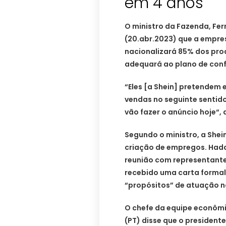
em 4 anos
O ministro da Fazenda, Fer
(20.abr.2023) que a empre
nacionalizará 85% dos pro
adequará ao plano de conf
“Eles [a Shein] pretendem 
vendas no seguinte sentido:
vão fazer o anúncio hoje“, 
Segundo o ministro, a Shei
criação de empregos. Hadd
reunião com representantes
recebido uma carta forma
“propósitos” de atuação no
O chefe da equipe econômic
(PT) disse que o president