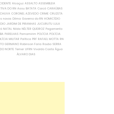
CIDENTE
Alcaçuz
ASSALTO
ASSEMBLEIA
ATIVA DO RN
Assu
BATATA
Caicó
CARAÚBAS
CHUVA
CORONEL AZEVEDO
CRIME
CRUZETA
is novos
Dilma
Governo do RN
HOMICÍDIO
NDIO
JARDIM DE PIRANHAS
JUCURUTU
LULA
ró
NATAL
Nilda
NÉLTER QUEIROZ
Pagamento
ÍBA
PARELHAS
Parnamirim
POLÍCIA
POLÍCIA
LÍCIA MILITAR
Política
PRF
RAFAEL MOTTA
RN
RTO GERMANO
Robinson Faria
Roubo
SERRA
DO NORTE
Temer
UFRN
Vivaldo Costa
Água
ÁLVARO DIAS