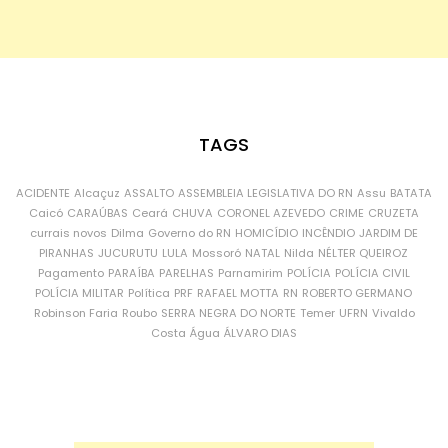
TAGS
ACIDENTE
Alcaçuz
ASSALTO
ASSEMBLEIA LEGISLATIVA DO RN
Assu
BATATA
Caicó
CARAÚBAS
Ceará
CHUVA
CORONEL AZEVEDO
CRIME
CRUZETA
currais novos
Dilma
Governo do RN
HOMICÍDIO
INCÊNDIO
JARDIM DE
PIRANHAS
JUCURUTU
LULA
Mossoró
NATAL
Nilda
NÉLTER QUEIROZ
Pagamento
PARAÍBA
PARELHAS
Parnamirim
POLÍCIA
POLÍCIA CIVIL
POLÍCIA MILITAR
Política
PRF
RAFAEL MOTTA
RN
ROBERTO GERMANO
Robinson Faria
Roubo
SERRA NEGRA DO NORTE
Temer
UFRN
Vivaldo
Costa
Água
ÁLVARO DIAS