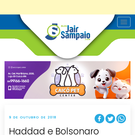
T
o
g
g
l
e
n
a
v
i
g
a
t
i
o
n
9 DE OUTUBRO DE 2018
Haddad e Bolsonaro