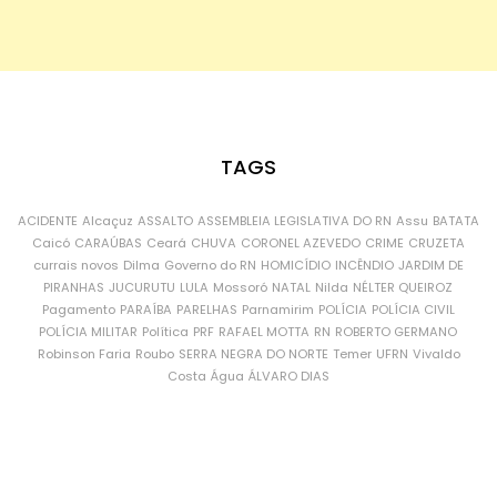
TAGS
ACIDENTE
Alcaçuz
ASSALTO
ASSEMBLEIA LEGISLATIVA DO RN
Assu
BATATA
Caicó
CARAÚBAS
Ceará
CHUVA
CORONEL AZEVEDO
CRIME
CRUZETA
currais novos
Dilma
Governo do RN
HOMICÍDIO
INCÊNDIO
JARDIM DE
PIRANHAS
JUCURUTU
LULA
Mossoró
NATAL
Nilda
NÉLTER QUEIROZ
Pagamento
PARAÍBA
PARELHAS
Parnamirim
POLÍCIA
POLÍCIA CIVIL
POLÍCIA MILITAR
Política
PRF
RAFAEL MOTTA
RN
ROBERTO GERMANO
Robinson Faria
Roubo
SERRA NEGRA DO NORTE
Temer
UFRN
Vivaldo
Costa
Água
ÁLVARO DIAS