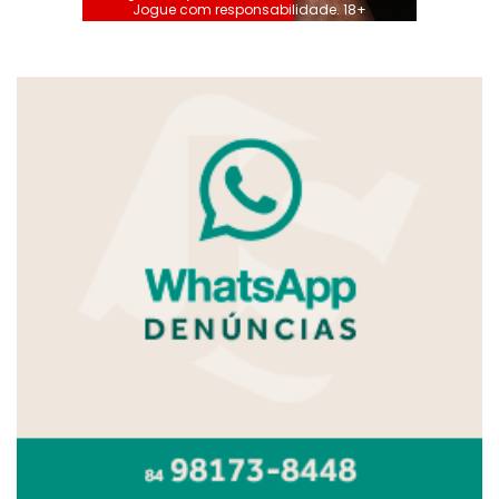
Jogue com responsabilidade. 18+