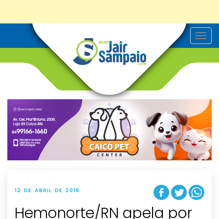
T
o
g
g
l
e
n
a
v
i
g
a
t
i
o
n
12 DE ABRIL DE 2016
Hemonorte/RN apela por